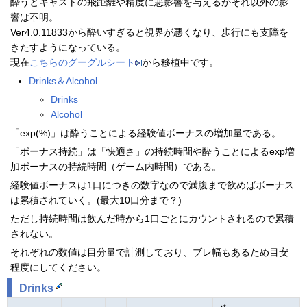
酔うとキャストの飛距離や精度に悪影響を与えるがそれ以外の影
響は不明。
Ver4.0.11833から酔いすぎると視界が悪くなり、歩行にも支障を
きたすようになっている。
現在
こちらのグーグルシート
から移植中です。
Drinks＆Alcohol
Drinks
Alcohol
「exp(%)」は酔うことによる経験値ボーナスの増加量である。
「ボーナス持続」は「快適さ」の持続時間や酔うことによるexp増
加ボーナスの持続時間（ゲーム内時間）である。
経験値ボーナスは1口につきの数字なので満腹まで飲めばボーナス
は累積されていく。(最大10口分まで？)
ただし持続時間は飲んだ時から1口ごとにカウントされるので累積
されない。
それぞれの数値は目分量で計測しており、ブレ幅もあるため目安
程度にしてください。
Drinks