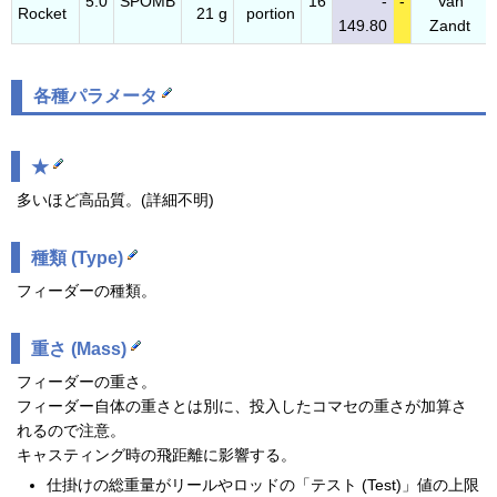
5.0
SPOMB
16
-
-
Van
Rocket
21 g
portion
149.80
Zandt
各種パラメータ
★
多いほど高品質。(詳細不明)
種類 (Type)
フィーダーの種類。
重さ (Mass)
フィーダーの重さ。
フィーダー自体の重さとは別に、投入したコマセの重さが加算さ
れるので注意。
キャスティング時の飛距離に影響する。
仕掛けの総重量がリールやロッドの「テスト (Test)」値の上限