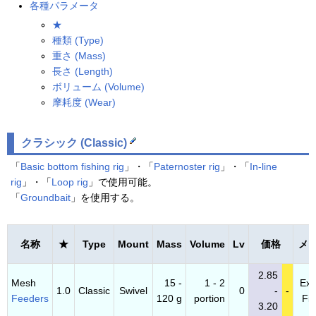
各種パラメータ
★
種類 (Type)
重さ (Mass)
長さ (Length)
ボリューム (Volume)
摩耗度 (Wear)
クラシック (Classic)
「
Basic bottom fishing rig
」・「
Paternoster rig
」・「
In-line
rig
」・「
Loop rig
」で使用可能。
「
Groundbait
」を使用する。
名称
★
Type
Mount
Mass
Volume
Lv
価格
メ
2.85
Mesh
15 -
1 - 2
Exp
1.0
Classic
Swivel
0
-
-
Feeders
120 g
portion
Fis
3.20