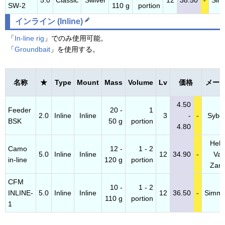
5.0
Classic
Swivel
12
38.50
-
Sim
SW-2
110 g
portion
インライン (Inline)
「
In-line rig
」でのみ使用可能。
「
Groundbait
」を使用する。
名称
★
Type
Mount
Mass
Volume
Lv
価格
メー
4.50
Feeder
20 -
1
2.0
Inline
Inline
3
-
-
Syber
BSK
50 g
portion
4.80
Hele
Camo
12 -
1 - 2
5.0
Inline
Inline
12
34.90
-
Va
in-line
120 g
portion
Zand
CFM
10 -
1 - 2
INLINE-
5.0
Inline
Inline
12
36.50
-
Simm
110 g
portion
1