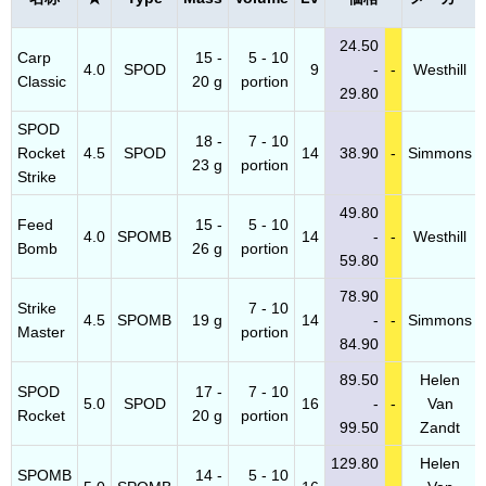
24.50
Carp
15 -
5 - 10
4.0
SPOD
9
-
-
Westhill
Classic
20 g
portion
29.80
SPOD
18 -
7 - 10
Rocket
4.5
SPOD
14
38.90
-
Simmons
23 g
portion
Strike
49.80
Feed
15 -
5 - 10
4.0
SPOMB
14
-
-
Westhill
Bomb
26 g
portion
59.80
78.90
Strike
7 - 10
4.5
SPOMB
19 g
14
-
-
Simmons
Master
portion
84.90
89.50
Helen
SPOD
17 -
7 - 10
5.0
SPOD
16
-
-
Van
Rocket
20 g
portion
99.50
Zandt
129.80
Helen
SPOMB
14 -
5 - 10