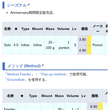
シーズナル
Anniversary期間限定販売品。
メーカ
備
名称
★
Type
Mount
Mass
Volume
Lv
価格
ー
考
3.90
25 -
1
Solo
4.0
Inline
Inline
5
-
-
Pomor
100 g
portion
4.90
メソッド (Method)
「
Method Feeder
」・「
Pop-up method
」で使用可能。
「
Groundbait
」を使用する。
メ
名称
★
Type
Mount
Mass
Volume
Lv
価格
8.80
Feeder
30 -
1 - 2