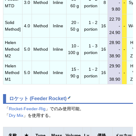
3.0
Method
Inline
8
-
-
Syb
MTD
60 g
portion
9.80
22.70
Solid
20 -
1 - 2
4.0
Method
Inline
16
-
-
West
Method]
50 g
portion
24.90
Helen
28.90
He
10 -
1 - 3
Method
5.0
Method
Inline
16
-
-
V
100 g
portion
M2
38.90
Za
Helen
29.90
He
15 -
1 - 2
Method
5.0
Method
Inline
16
-
-
V
90 g
portion
M1
38.90
Za
ロケット (Feeder Rocket)
「
Rocket-Feeder-Rig
」でのみ使用可能。
「
Dry Mix
」を使用する。
名称
★
Type
Mass
Volume
Lv
価格
メーカー