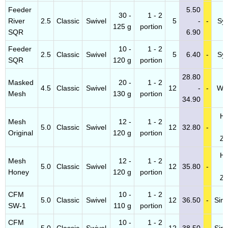
Feeder
5.50
30 -
1 - 2
River
2.5
Classic
Swivel
5
-
-
Syb
125 g
portion
SQR
6.90
Feeder
10 -
1 - 2
2.5
Classic
Swivel
5
6.40
-
Syb
SQR
120 g
portion
28.80
Masked
20 -
1 - 2
4.5
Classic
Swivel
12
-
-
Wes
Mesh
130 g
portion
34.90
He
Mesh
12 -
1 - 2
5.0
Classic
Swivel
12
32.80
-
V
Original
120 g
portion
Za
He
Mesh
12 -
1 - 2
5.0
Classic
Swivel
12
35.80
-
V
Honey
120 g
portion
Za
CFM
10 -
1 - 2
5.0
Classic
Swivel
12
36.50
-
Sim
SW-1
110 g
portion
CFM
10 -
1 - 2