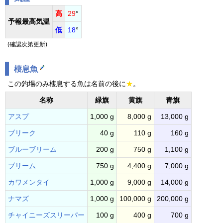
高
29
°
予報最高気温
低
18
°
(確認次第更新)
棲息魚
この釣場のみ棲息する魚は名前の後に
★
。
名称
緑旗
黄旗
青旗
アスプ
1,000 g
8,000 g
13,000 g
ブリーク
40 g
110 g
160 g
ブルーブリーム
200 g
750 g
1,100 g
ブリーム
750 g
4,400 g
7,000 g
カワメンタイ
1,000 g
9,000 g
14,000 g
ナマズ
1,000 g
100,000 g
200,000 g
チャイニーズスリーパー
100 g
400 g
700 g