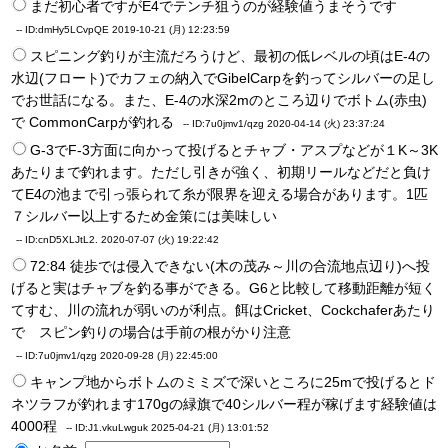
まだ初心者ですがE4でテンチ狙うのが経験値うまそうです
--
ID:dmHy5LCvpQE
2019-10-21 (月) 12:23:59
スピニング釣りが主流だろうけど、最初の低レベルの頃はE-4の
水辺(フロート)でカフェの納入でGibelCarpを釣ってシルバーの足し
でお世話になる。また、E-4の水深2mのところ辺りでボトム(赤虫)
で CommonCarpが釣れる
--
ID:7u0jmv1/qzg
2020-04-14 (火) 23:37:24
G-3でF-3方面に向かって投げるとチャブ・アスプなどが１K～3K
あたりまで釣れます。ただし引きが強く、初期リールなどだと負け
てE4の池まで引っ張られて糸が限界を迎える場合があります。1匹
７シルバー以上するため金策には美味しい
--
ID:cnD5XLJtL2.
2020-07-07 (火) 19:22:42
72:84 徒歩では侵入できない(木の茂み～川の合流地点辺り)へ投
げると実はチャブを釣る事ができる。G6と比較して移動距離が短く
てすむ、川の流れが弱いのが利点。餌はCricket、Cockchaferあたり
で スピン釣りの場合は手前の根がかり注意
--
ID:7u0jmv1/qzg
2020-09-28 (月) 22:45:00
キャンプ地からボトムのミミズで深いところに25mで投げるとド
ネツラフが釣れます170gの緑旗で40シルバー程が稼げます経験値は
4000程
--
ID:J1.vkuLwguk
2025-04-21 (月) 13:01:52