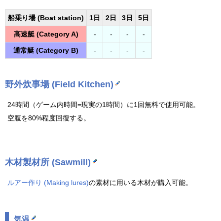
船乗り場 (Boat station)
1日
2日
3日
5日
高速艇 (Category A)
-
-
-
-
通常艇 (Category B)
-
-
-
-
野外炊事場 (Field Kitchen)
24時間（ゲーム内時間=現実の1時間）に1回無料で使用可能。
空腹を80%程度回復する。
木材製材所 (Sawmill)
ルアー作り (
Making lures
)
の素材に用いる木材が購入可能。
気温