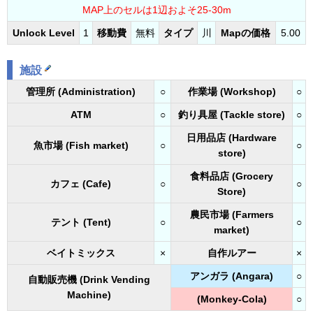
MAP上のセルは1辺およそ25-30m
Unlock Level
1
移動費
無料
タイプ
川
Mapの価格
5.00
施設
管理所 (Administration)
○
作業場 (Workshop)
○
ATM
○
釣り具屋 (Tackle store)
○
日用品店 (Hardware
魚市場 (Fish market)
○
○
store)
食料品店 (Grocery
カフェ (Cafe)
○
○
Store)
農民市場 (Farmers
テント (Tent)
○
○
market)
ベイトミックス
×
自作ルアー
×
アンガラ (Angara)
○
自動販売機 (Drink Vending
Machine)
(Monkey-Cola)
○