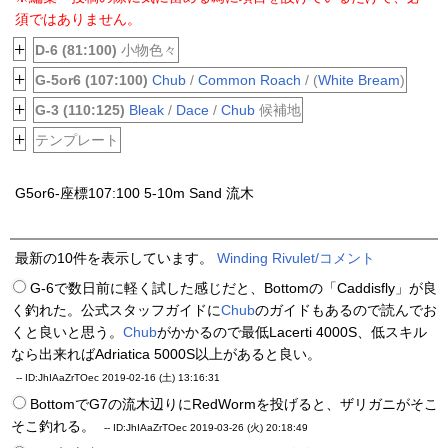
須ではありません。
+
D-6 (81:100)
小物色々
+
G-5or6 (107:100)
Chub
/
Common Roach
/ (
White Bream
)
+
G-3 (110:125)
Bleak
/
Dace
/
Chub
候補地
+
テンプレート
G5or6-座標107:100 5-10m Sand 流木
最新の10件を表示しています。
Winding Rivulet/コメント
G-6で数日前に軽く試した感じだと、Bottomの「Caddisfly」が良
く釣れた。公式スタッフガイドに
Chub
のガイドもあるので読んでお
くと良いと思う。
Chub
がかかるので最低Lacerti 4000S、低スキル
なら出来ればAdriatica 5000S以上があると良い。
--
ID:JhIAaZrTOec
2019-02-16 (土) 13:16:31
BottomでG7の流木辺りにRedWormを投げると、ザリガニがそこ
そこ釣れる。
--
ID:JhIAaZrTOec
2019-03-26 (火) 20:18:49