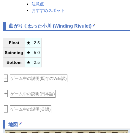
注意点
おすすめスポット
曲がりくねった小川 (
Winding Rivulet
)
Float
★
2.5
Spinning
★
5.0
Bottom
★
2.5
+
ゲーム中の説明(既存のWiki訳)
+
ゲーム中の説明(日本語)
+
ゲーム中の説明(英語)
地図