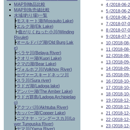
MAP別物品比較
4 (2018-06-2
MAP別魚売値比較
5 (2018-06-2
水域(釣り場)一覧
6 (2018-06-2
┣
モスキート湖(
Mosquito Lake
)
7 (2018-07-0
┣
エルク湖(Elk Lake)
8 (2018-07-0
┣
曲がりくねった小川(
Winding
9 (2018-07-2
Rivulet
)
┣
オールドバグ湖(
Old Burg Lak
10 (2018-08-
e
)
11 (2018-08-
┣
ベラヤ川(
Belaya River
)
12 (2018-08-
┣
クオリー湖(
Kuori Lake
)
13 (2018-09-
┣
クマの湖(
Bear Lake
)
14 (2018-09-
┣
ヴォルホフ川(
Volkhov River
)
┣
セヴァースキードネッツ川
15 (2018-09-
┣
スラ川(
Sura river
)
16 (2018-10-
┣
ラドガ湖(
Ladoga lake
)
17 (2018-10-
┣
アンバー湖(
The Amber Lake
)
18 (2018-10-
┣
ラドガ群島(
Ladoga Archipielag
19 (2018-12-
o
)
20 (2018-12-
┣
アクツバ川(
Akhtuba River
)
┣
カッパー湖(
Copper Lake
)
21 (2018-12-
┣
ニズナヤ・ツングースカ川(
Lo
22 (2018-12-
wer Tunguska River
)
23 (2018-12-
┣
ヤマ川(
Yama River
)