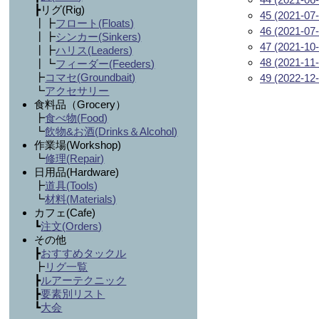
┣リグ(Rig)
45 (2021-07-
┃┣
フロート(
Floats
)
46 (2021-07-
┃┣
シンカー(
Sinkers
)
47 (2021-10-
┃┣
ハリス(
Leaders
)
48 (2021-11-
┃┗
フィーダー(
Feeders
)
┣
コマセ(
Groundbait
)
49 (2022-12-
┗
アクセサリー
食料品（Grocery）
┣
食べ物(
Food
)
┗
飲物&お酒(
Drinks＆Alcohol
)
作業場(Workshop)
┗
修理(
Repair
)
日用品(Hardware)
┣
道具(
Tools
)
┗
材料(
Materials
)
カフェ(Cafe)
┗
注文(
Orders
)
その他
┣
おすすめタックル
┣
リグ一覧
┣
ルアーテクニック
┣
要素別リスト
┗
大会