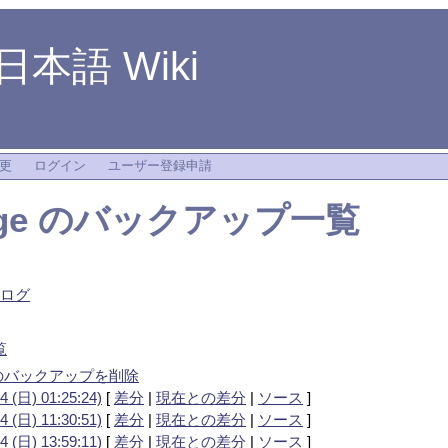
4 日本語 Wiki
更
ログイン
ユーザー登録申請
ge
のバックアップ一覧
集ログ
覧
ge のバックアップを削除
4 (日) 01:25:24)
[
差分
|
現在との差分
|
ソース
]
4 (日) 11:30:51)
[
差分
|
現在との差分
|
ソース
]
4 (日) 13:59:11)
[
差分
|
現在との差分
|
ソース
]