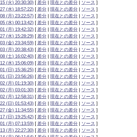
15 (火) 20:30:30)
[
差分
|
現在との差分
|
ソース
]
27 (水) 18:57:22)
[
差分
|
現在との差分
|
ソース
]
08 (月) 23:22:57)
[
差分
|
現在との差分
|
ソース
]
05 (水) 00:13:42)
[
差分
|
現在との差分
|
ソース
]
01 (月) 19:42:32)
[
差分
|
現在との差分
|
ソース
]
27 (水) 15:28:29)
[
差分
|
現在との差分
|
ソース
]
03 (金) 23:34:59)
[
差分
|
現在との差分
|
ソース
]
03 (月) 20:38:43)
[
差分
|
現在との差分
|
ソース
]
08 (土) 16:02:40)
[
差分
|
現在との差分
|
ソース
]
12 (水) 15:06:09)
[
差分
|
現在との差分
|
ソース
]
01 (日) 15:36:25)
[
差分
|
現在との差分
|
ソース
]
01 (日) 23:56:26)
[
差分
|
現在との差分
|
ソース
]
02 (月) 01:19:30)
[
差分
|
現在との差分
|
ソース
]
02 (月) 03:01:30)
[
差分
|
現在との差分
|
ソース
]
02 (月) 12:58:31)
[
差分
|
現在との差分
|
ソース
]
22 (日) 01:53:43)
[
差分
|
現在との差分
|
ソース
]
27 (金) 11:34:55)
[
差分
|
現在との差分
|
ソース
]
17 (日) 19:25:42)
[
差分
|
現在との差分
|
ソース
]
01 (月) 07:13:59)
[
差分
|
現在との差分
|
ソース
]
13 (月) 22:27:30)
[
差分
|
現在との差分
|
ソース
]
14 (月) 06:11:54)
[
差分
|
現在との差分
|
ソース
]