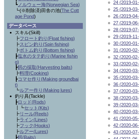
24 (2019-01-
┗
ノルウェー海(
Norwegian Sea
)
25 (2019-03-
┗(※削除済)田舎の池(
The Cott
26 (2019-04-
age Pond
)
27 (2019-06-
データベース
28 (2019-07-
スキル(Skill)
29 (2019-11-
┣
フロート釣り(
Float fishing
)
30 (2020-01-
┣
スピン釣り(
Spin fishing
)
┣
ボトム釣り(
Bottom fishing
)
31 (2020-02-
┣
塩水のタテ釣り(
Marine fishin
32 (2020-02-
g
)
33 (2020-02-
┣
餌の採取(
Harvesting baits
)
34 (2020-03-
┣
料理(
Cooking
)
35 (2020-03-
┣
コマセ作り(
Making groundbai
36 (2020-03-
t
)
┗
ルアー作り(
Making lures
)
37 (2020-03-
釣り具(Tackle)
38 (2020-03-
┣
ロッド(
Rods
)
39 (2020-03-
┃┗
セット(
Kits
)
40 (2020-03-
┣
リール(
Reels
)
41 (2020-05-
┣
ライン(
Lines
)
42 (2020-06-
┣
フック(
Hooks
)
┣
ルアー(
Lures
)
43 (2020-07-
┣
餌(
Baits
)
44 (2021-06-