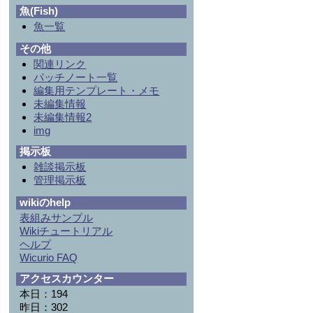
魚(Fish)
魚一覧
その他
関連リンク
パッチノート一覧
編集用テンプレート・メモ
未編集情報
未編集情報2
img
掲示板
雑談掲示板
管理掲示板
wikiのhelp
表組みサンプル
Wikiチュートリアル
ヘルプ
Wicurio FAQ
アクセスカウンター
本日：194
昨日：302