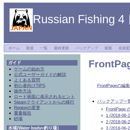
Russian Fishing 
ホーム
新規
一覧
最終更新
バックアップ
複製
名前変
FrontPa
ガイド
ゲームの始め方
公式ユーザーガイドの解説
よくある質問
初心者向けTIPS
FrontPageの編
操作方法
ロード画面に表示されるヒント
バックアップ一
Steamクライアントからの移行
Regionの変更
FrontPa
重量報告
1 (2018-06-2
砂場
2 (2018-06-2
水域(Water body=釣り場）
3 (2018-06-2