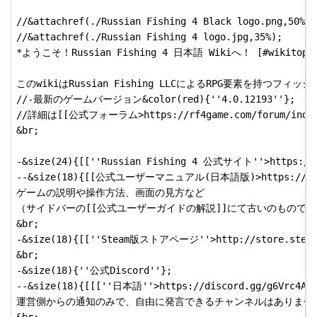
//&attachref(./Russian Fishing 4 Black logo.png,50%);

//&attachref(./Russian Fishing 4 logo.jpg,35%);

*ようこそ！Russian Fishing 4 日本語 Wikiへ！ [#wikitop]

このwikiはRussian Fishing LLCによるRPG要素を持つフィッ
//-最新のゲームバージョン&color(red){''4.0.12193''};

//詳細は[[公式フォーラム>https://rf4game.com/forum/index
&br;

-&size(24){[[''Russian Fishing 4 公式サイト''>https://r
--&size(18){[[公式ユーザーマニュアル(日本語版)>https://rf4ga
ゲームの説明や操作方法、画面の見方など

（サイドバーの[[公式ユーザーガイドの解説]]にて古いのものです
&br;

-&size(18){[[''Steam版ストアページ''>http://store.steampo
&br;

-&size(18){''公式Discord''}; 

--&size(18){[[[''日本語''>https://discord.gg/g6Vrc4A]]
運営側からの通知のみで、自由に発言できるチャンネルはありません