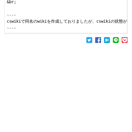
&br;

----

cswikiで同名のwikiを作成しておりましたが、cswikiの状態が不