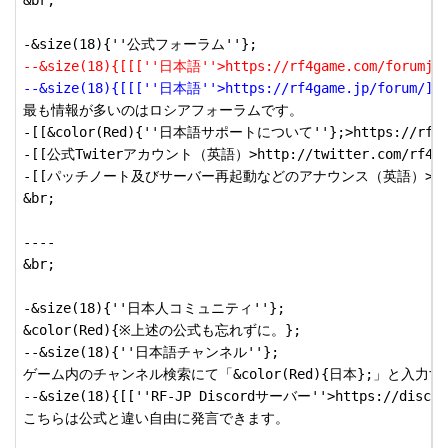
&br;

--&size(18){[[[''日本語''>https://rf4game.com/forumjp
--&size(18){[[[''日本語''>https://rf4game.jp/forum/]]
最も情報が多いのはロシアフォーラムです。

-[[&color(Red){''日本語サポートについて''};>https://rf4game.
-[[公式Twiterアカウント（英語）>http://twitter.com/rf4gam
-[[パッチノート及びサーバー再起動などのアナウンス（英語）>https://rf4ga
&br;

----

&br;

-&size(18){''日本人コミュニティ''};

&color(Red){※上述の公式も忘れずに。};

--&size(18){''日本語チャンネル''};

ゲーム内のチャンネル検索にて「&color(Red){日本};」と入力
--&size(18){[[''RF-JP Discordサーバー''>https://discord
こちらは公式と違い自由に発言できます。
