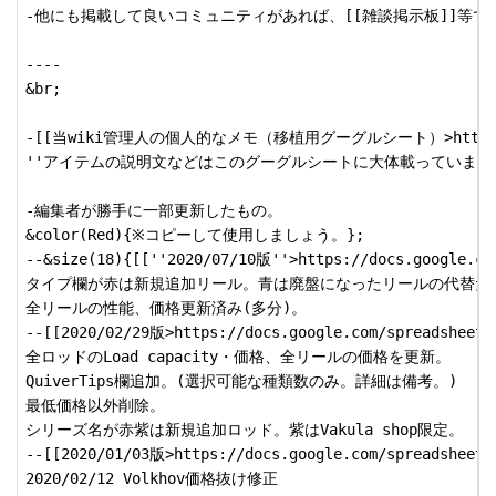
-他にも掲載して良いコミュニティがあれば、[[雑談掲示板]]等で
----

&br;

-[[当wiki管理人の個人的なメモ（移植用グーグルシート）>https://docs.go
''アイテムの説明文などはこのグーグルシートに大体載っています'
-編集者が勝手に一部更新したもの。

&color(Red){※コピーして使用しましょう。};

--&size(18){[[''2020/07/10版''>https://docs.google.com
タイプ欄が赤は新規追加リール。青は廃盤になったリールの代替だと
全リールの性能、価格更新済み(多分)。

--[[2020/02/29版>https://docs.google.com/spreadsheets/
全ロッドのLoad capacity・価格、全リールの価格を更新。

QuiverTips欄追加。(選択可能な種類数のみ。詳細は備考。)

最低価格以外削除。

シリーズ名が赤紫は新規追加ロッド。紫はVakula shop限定。

--[[2020/01/03版>https://docs.google.com/spreadsheets/
2020/02/12 Volkhov価格抜け修正
