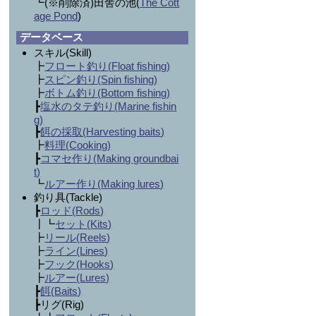
┗(※削除済)田舎の池(
The Cott
age Pond
)
データベース
スキル(Skill)
┣
フロート釣り(
Float fishing
)
┣
スピン釣り(
Spin fishing
)
┣
ボトム釣り(
Bottom fishing
)
┣
塩水のタテ釣り(
Marine fishin
g
)
┣
餌の採取(
Harvesting baits
)
┣
料理(
Cooking
)
┣
コマセ作り(
Making groundbai
t
)
┗
ルアー作り(
Making lures
)
釣り具(Tackle)
┣
ロッド(
Rods
)
┃┗
セット(
Kits
)
┣
リール(
Reels
)
┣
ライン(
Lines
)
┣
フック(
Hooks
)
┣
ルアー(
Lures
)
┣
餌(
Baits
)
┣リグ(Rig)