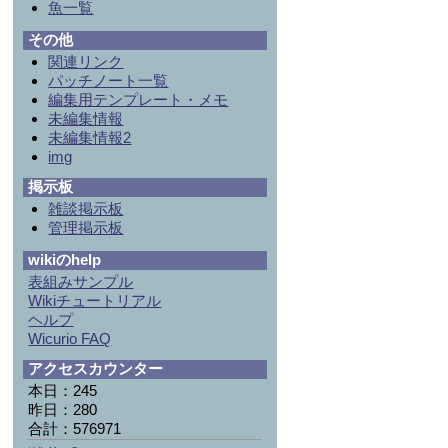
魚一覧
その他
関連リンク
パッチノート一覧
編集用テンプレート・メモ
未編集情報
未編集情報2
img
掲示板
雑談掲示板
管理掲示板
wikiのhelp
表組みサンプル
Wikiチュートリアル
ヘルプ
Wicurio FAQ
アクセスカウンター
本日：245
昨日：280
合計：576971