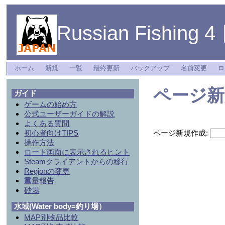
Russian Fishing 
ホーム
新規
一覧
最終更新
バックアップ
名前変更
ロ
ページ新
ガイド
ゲームの始め方
公式ユーザーガイドの解説
よくある質問
初心者向けTIPS
ページ新規作成:
操作方法
ロード画面に表示されるヒント
Steamクライアントからの移行
Regionの変更
重量報告
砂場
水域(Water body=釣り場）
MAP別物品比較