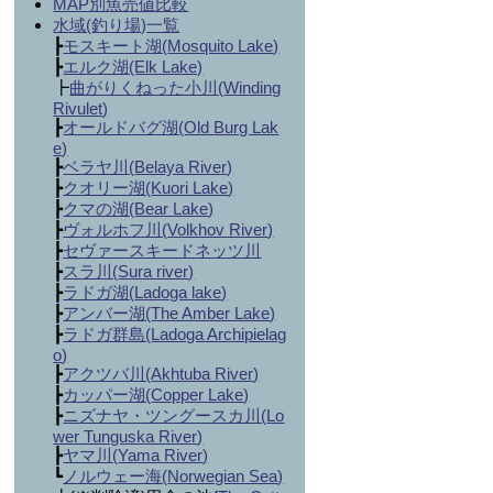
MAP別魚売値比較
水域(釣り場)一覧
┣
モスキート湖(
Mosquito Lake
)
┣
エルク湖(Elk Lake)
┣
曲がりくねった小川(
Winding
Rivulet
)
┣
オールドバグ湖(
Old Burg Lak
e
)
┣
ベラヤ川(
Belaya River
)
┣
クオリー湖(
Kuori Lake
)
┣
クマの湖(
Bear Lake
)
┣
ヴォルホフ川(
Volkhov River
)
┣
セヴァースキードネッツ川
┣
スラ川(
Sura river
)
┣
ラドガ湖(
Ladoga lake
)
┣
アンバー湖(
The Amber Lake
)
┣
ラドガ群島(
Ladoga Archipielag
o
)
┣
アクツバ川(
Akhtuba River
)
┣
カッパー湖(
Copper Lake
)
┣
ニズナヤ・ツングースカ川(
Lo
wer Tunguska River
)
┣
ヤマ川(
Yama River
)
┗
ノルウェー海(
Norwegian Sea
)