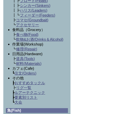
┃┣
フロート(
Floats
)
┃┣
シンカー(
Sinkers
)
┃┣
ハリス(
Leaders
)
┃┗
フィーダー(
Feeders
)
┣
コマセ(
Groundbait
)
┗
アクセサリー
食料品（Grocery）
┣
食べ物(
Food
)
┗
飲物&お酒(
Drinks＆Alcohol
)
作業場(Workshop)
┗
修理(
Repair
)
日用品(Hardware)
┣
道具(
Tools
)
┗
材料(
Materials
)
カフェ(Cafe)
┗
注文(
Orders
)
その他
┣
おすすめタックル
┣
リグ一覧
┣
ルアーテクニック
┣
要素別リスト
┗
大会
魚(Fish)