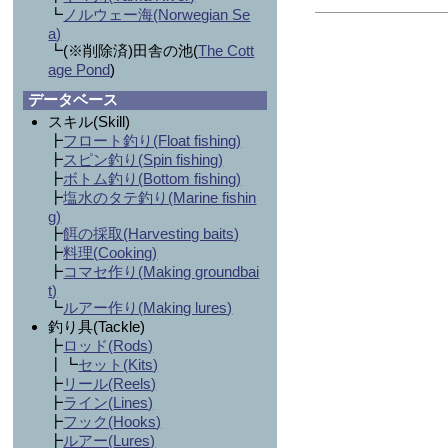
┗
ノルウェー海(
Norwegian Se
a
)
┗(※削除済)田舎の池(
The Cott
age Pond
)
データベース
スキル(Skill)
┣
フロート釣り(
Float fishing
)
┣
スピン釣り(
Spin fishing
)
┣
ボトム釣り(
Bottom fishing
)
┣
塩水のタテ釣り(
Marine fishin
g
)
┣
餌の採取(
Harvesting baits
)
┣
料理(
Cooking
)
┣
コマセ作り(
Making groundbai
t
)
┗
ルアー作り(
Making lures
)
釣り具(Tackle)
┣
ロッド(
Rods
)
┃┗
セット(
Kits
)
┣
リール(
Reels
)
┣
ライン(
Lines
)
┣
フック(
Hooks
)
┣
ルアー(
Lures
)