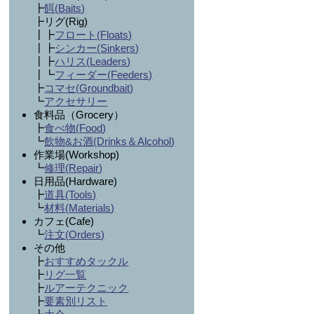
┣
餌(
Baits
)
┣リグ(Rig)
┃┣
フロート(
Floats
)
┃┣
シンカー(
Sinkers
)
┃┣
ハリス(
Leaders
)
┃┗
フィーダー(
Feeders
)
┣
コマセ(
Groundbait
)
┗
アクセサリー
食料品（Grocery）
┣
食べ物(
Food
)
┗
飲物&お酒(
Drinks＆Alcohol
)
作業場(Workshop)
┗
修理(
Repair
)
日用品(Hardware)
┣
道具(
Tools
)
┗
材料(
Materials
)
カフェ(Cafe)
┗
注文(
Orders
)
その他
┣
おすすめタックル
┣
リグ一覧
┣
ルアーテクニック
┣
要素別リスト