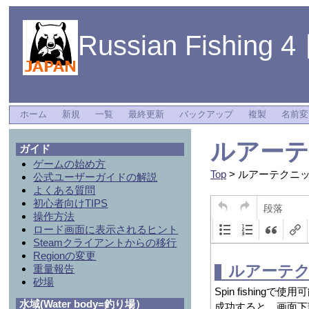
Russian Fishing 
ホーム
新規
一覧
最終更新
バックアップ
複製
名前変
ルアー
ガイド
ゲームの始め方
Top
> ルアーテクニ
公式ユーザーガイドの解説
よくある質問
初心者向けTIPS
段落
操作方法
ロード画面に表示されるヒント
Steamクライアントからの移行
Regionの変更
重量報告
砂場
水域(Water body=釣り場）