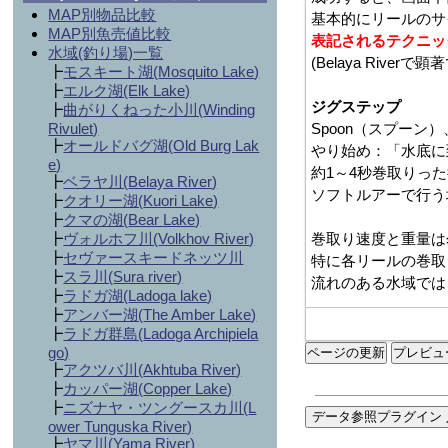
MAP別物品比較
MAP別魚売値比較
水域(釣り場)一覧
┣
モスキート湖(
Mosquito Lake
)
┣
エルク湖(Elk Lake)
┣
曲がりくねった小川(
Winding
Rivulet
)
┣
オールドバグ湖(
Old Burg Lak
e
)
┣
ベラヤ川(
Belaya River
)
┣
クオリー湖(
Kuori Lake
)
┣
クマの湖(
Bear Lake
)
┣
ヴォルホフ川(
Volkhov River
)
┣
セヴァースキードネッツ川
┣
スラ川(
Sura river
)
┣
ラドガ湖(
Ladoga lake
)
┣
アンバー湖(
The Amber Lake
)
┣
ラドガ群島(
Ladoga Archipiela
go
)
ページの更新
┣
アクツバ川(
Akhtuba River
)
┣
カッパー湖(
Copper Lake
)
┣
ニズナヤ・ツングースカ川(
L
データ参照プラグイン 
ower Tunguska River
)
┣
ヤマ川(
Yama River
)