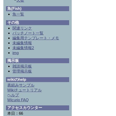
┗
大会
魚(Fish)
魚一覧
その他
関連リンク
パッチノート一覧
編集用テンプレート・メモ
未編集情報
未編集情報2
img
掲示板
雑談掲示板
管理掲示板
wikiのhelp
表組みサンプル
Wikiチュートリアル
ヘルプ
Wicurio FAQ
アクセスカウンター
本日：66