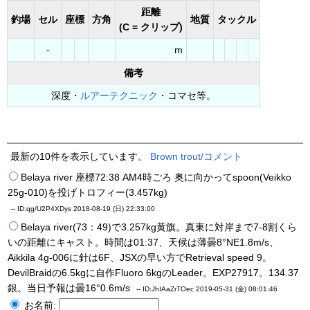
距離
釣場
セル
座標
方角
地質
タックル
(C = クリップ)
-
m
備考
深度・
ルアーテクニック
・コマセ等。
最新の10件を表示しています。
Brown trout/コメント
Belaya river 座標72:38 AM4時ごろ 奥に向かってspoon(Veikko
25g-010)を投げトロフィー(3.457kg)
--
ID:qg/U2P4XDys
2018-08-19 (日) 22:33:00
Belaya river(73：49)で3.257kg黄旗。真東に対岸まで7-8割くら
いの距離にキャスト。時間は01:37、天候は薄曇8°NE1.8m/s、
Aikkila 4g-006に針は6F、JSXの早い方でRetrieval speed 9。
DevilBraidの6.5kgに自作Fluoro 6kgのLeader。EXP27917。134.37
銀。当日予報は曇16°0.6m/s
--
ID:JhIAaZrTOec
2019-05-31 (金) 08:01:46
お名前: