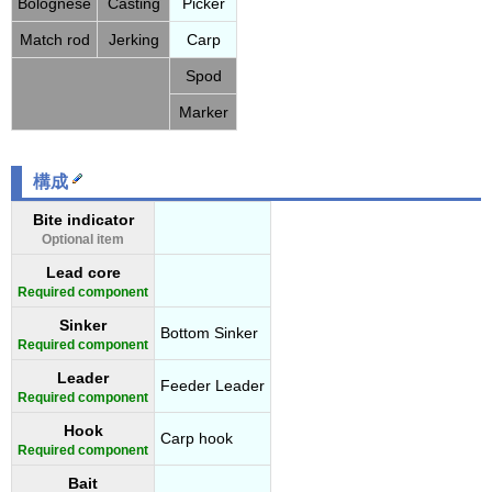
Bolognese
Casting
Picker
Match rod
Jerking
Carp
Spod
Marker
構成
Bite indicator
Optional item
Lead core
Required component
Sinker
Bottom Sinker
Required component
Leader
Feeder Leader
Required component
Hook
Carp hook
Required component
Bait