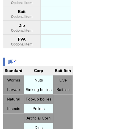
Optional item
Bait
Optional item
Dip
Optional item
PVA
Optional item
餌
Standard
Carp
Bait fish
Worms
Nuts
Live
Larvae
Sinking boilies
Baitfish
Natural
Pop-up boilies
Insects
Pellets
Artificial Corn
Dips