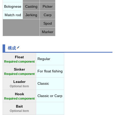
Bolognese
Casting
Picker
Match rod
Jerking
Carp
Spod
Marker
構成
Float
Regular
Required component
Sinker
For float fishing
Required component
Leader
Classic
Optional item
Hook
Classic or Carp
Required component
Bait
Optional item