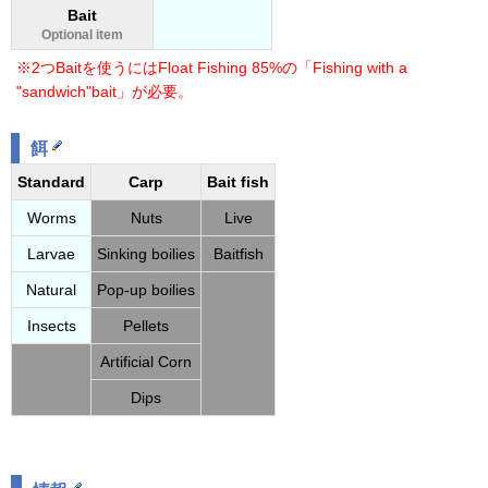
Bait
Optional item
※2つBaitを使うにはFloat Fishing 85%の「Fishing with a
"sandwich"bait」が必要。
餌
Standard
Carp
Bait fish
Worms
Nuts
Live
Larvae
Sinking boilies
Baitfish
Natural
Pop-up boilies
Insects
Pellets
Artificial Corn
Dips