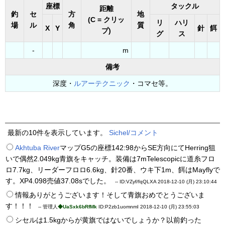
座標
タックル
距離
釣
セ
方
地
(C = クリッ
リ
ハリ
場
ル
角
質
X
Y
針
餌
プ)
グ
ス
-
m
備考
深度・
ルアーテクニック
・コマセ等。
最新の10件を表示しています。
Sichel/コメント
Akhtuba River
マップG5の座標142:98からSE方向にてHerring狙
いで偶然2.049kg青旗をキャッチ。装備は7mTelescopicに道糸フロ
ロ7.7kg、リーダーフロロ6.6kg、針20番、ウキ下1m、餌はMayflyで
す。XP4.098売値37.08sでした。
--
ID:VZyf/fqQLXA
2018-12-10 (月) 23:10:44
情報ありがとうございます！そして青旗おめでとうございま
す！！！
-- 管理人
◆UaSxk6bRfMk
ID:P2zb1uomnmI
2018-12-10 (月) 23:55:03
シセルは1.5kgからが黄旗ではないでしょうか？以前釣った