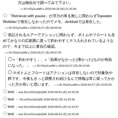
方は御自分で調べてみて下さい。
-- c
ID:Y62yXuaMV.o
2020-04-29 (水) 21:20:46
「Retrieval with pause」が浮力の有る無しに関わらずTopwater
Wobblerで発生しなかったのでメモ。Jerkbaitでは発生した。
-- c
ID:Y62yXuaMV.o
2020-04-27 (月) 09:00:03
表記されるルアーアクションに関わらず、ボトムやフロートも含
めてかなりの広範囲に渡って釣れやすくテコ入れされているような
ので、今まで以上に要自己確認。
-- c
ID:Y62yXuaMV.o
2020-04-27 (月) 09:07:05
×「釣れやすく」、○「効果がなかった(薄かった)ものが有効
になった。」
-- c
ID:Y62yXuaMV.o
2020-04-27 (月) 09:13:06
※ボトムとフロートはアクションは存在しないので対象魚や
餌です。今後もきっと調整され続けるんで情報は常に疑ってかか
った方が良いと思います。
-- c
ID:Y62yXuaMV.o
2020-04-27 (月) 13:05:29
test
-- test
ID:oxO2emQoQ6E
2026-08-03 (月) 14:33:36
test
-- '
ID:oxO2emQoQ6E
2026-08-03 (月) 14:33:36
test
-- test
ID:oxO2emQoQ6E
2026-08-03 (月) 14:33:37
test
-- test
ID:oxO2emQoQ6E
2026-08-03 (月) 14:33:38