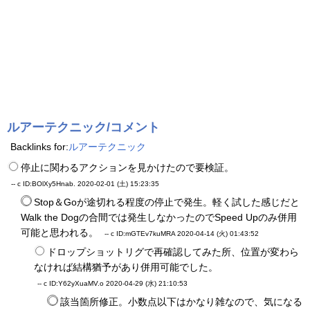
ルアーテクニック/コメント
Backlinks for:
ルアーテクニック
停止に関わるアクションを見かけたので要検証。
-- c
ID:BOlXy5Hnab.
2020-02-01 (土) 15:23:35
Stop＆Goが途切れる程度の停止で発生。軽く試した感じだと
Walk the Dogの合間では発生しなかったのでSpeed Upのみ併用
可能と思われる。
-- c
ID:mGTEv7kuMRA
2020-04-14 (火) 01:43:52
ドロップショットリグで再確認してみた所、位置が変わら
なければ結構猶予があり併用可能でした。
-- c
ID:Y62yXuaMV.o
2020-04-29 (水) 21:10:53
該当箇所修正。小数点以下はかなり雑なので、気になる