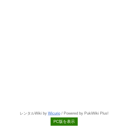
レンタルWiki by
Wicurio
/ Powered by PukiWiki Plus!
PC版を表示