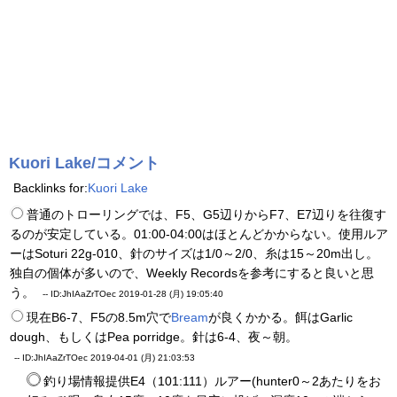
Kuori Lake/コメント
Backlinks for:
Kuori Lake
普通のトローリングでは、F5、G5辺りからF7、E7辺りを往復す
るのが安定している。01:00-04:00はほとんどかからない。使用ルア
ーはSoturi 22g-010、針のサイズは1/0～2/0、糸は15～20m出し。
独自の個体が多いので、Weekly Recordsを参考にすると良いと思
う。
--
ID:JhIAaZrTOec
2019-01-28 (月) 19:05:40
現在B6-7、F5の8.5m穴で
Bream
が良くかかる。餌はGarlic
dough、もしくはPea porridge。針は6-4、夜～朝。
--
ID:JhIAaZrTOec
2019-04-01 (月) 21:03:53
釣り場情報提供E4（101:111）ルアー(hunter0～2あたりをお