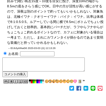
好みで)呪い島左15度～10度を目安に投げ、深度10mの端から
8.5mの底をさらう感じでOK。日中の方が活性が高い感じがする
ので、深夜は別のポイントで釣ってもいいかもしれない。対象魚
は、北極イワナ：クオリーイワナ：パイク：イワナ。比率は体感
で8:1:0.5:0.5。ルアーしている間に横で8.5mにボトムでちょい投
げしておくと効率的。基本的にパーチだが、ラフやらフナやらが
ちょこちょこ釣れるポイントなので、カフェに対象がいる場合は
一考まで。ただし、まれにカワメンタイが掛かるのであまり貧弱
な装備だと持っていかれるかもしれない。
--
ID:/b3yAIfrwG6
2020-03-03 (火) 12:13:26
お名前: