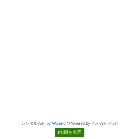
レンタルWiki by
Wicurio
/ Powered by PukiWiki Plus!
PC版を表示